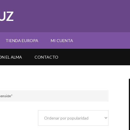
UZ
TIENDA EUROPA
MI CUENTA
N EL ALMA
CONTACTO
censión”