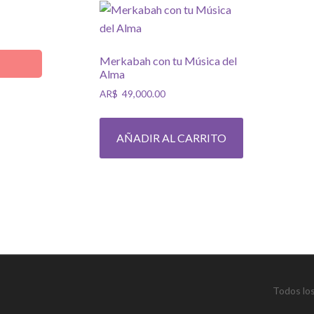
Merkabah con tu Música del
Alma
AR$
49,000.00
AÑADIR AL CARRITO
Todos lo