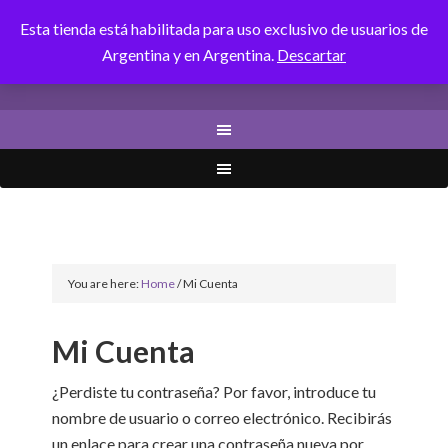
Esta tienda está habilitada para uso exclusivo de usuarios de
CANALIZANDOLUZ
Argentina y en Argentina.
Descartar
You are here:
Home
/
Mi Cuenta
Mi Cuenta
¿Perdiste tu contraseña? Por favor, introduce tu
nombre de usuario o correo electrónico. Recibirás
un enlace para crear una contraseña nueva por