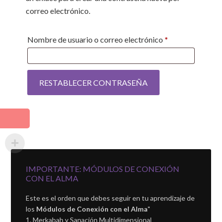
correo electrónico.
Obligatorio
Nombre de usuario o correo electrónico
*
RESTABLECER CONTRASEÑA
IMPORTANTE: MÓDULOS DE CONEXIÓN
CON EL ALMA
Este es el orden que debes seguir en tu aprendizaje de
los
Módulos de Conexión con el Alma
"
Merkabah y Sanación Multidimensional