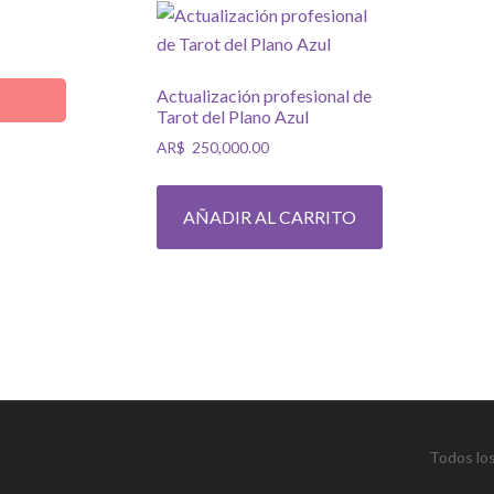
Actualización profesional de
Tarot del Plano Azul
AR$
250,000.00
AÑADIR AL CARRITO
Todos lo