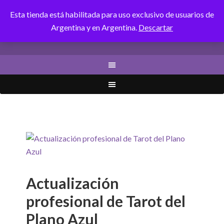
Esta tienda está habilitada para uso exclusivo de usuarios de
CANALIZANDOLUZ
Argentina y en Argentina.
Descartar
Actualización
profesional de Tarot del
Plano Azul