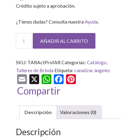
Crédito sujeto a aprobación.
¿Tienes dudas? Consulta nuestra
Ayuda
.
Actualización
AÑADIR AL CARRITO
profesional
de
Tarot
SKU:
TARActProfAR
Categorías:
Catálogo
,
del
Talleres de Brinda
Etiqueta:
canalizar ángeles
Email
X
WhatsApp
Facebook
Pinterest
Plano
Azul
Compartir
cantidad
Descripción
Valoraciones (0)
Descripción