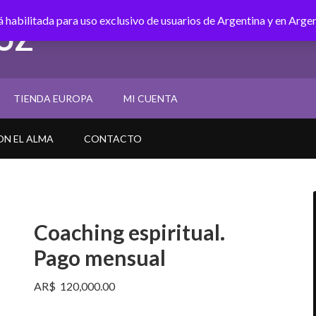
á habilitada para uso exclusivo de usuarios de Argentina y en Arge
UZ
TIENDA EUROPA
MI CUENTA
N EL ALMA
CONTACTO
Coaching espiritual.
Pago mensual
AR$
120,000.00