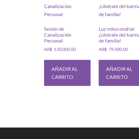
Sesión de
Luz mitocondrial
Canalización
¡Libérate del karm
Personal
de familia!
AR$
120,000.00
AR$
79,000.00
AÑADIR AL
AÑADIR AL
CARRITO
CARRITO