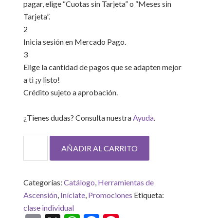
pagar, elige “Cuotas sin Tarjeta” o “Meses sin
Tarjeta”.
2
Inicia sesión en Mercado Pago.
3
Elige la cantidad de pagos que se adapten mejor
a ti ¡y listo!
Crédito sujeto a aprobación.
¿Tienes dudas? Consulta nuestra
Ayuda
.
Coaching
AÑADIR AL CARRITO
espiritual.
Pago
mensual
Categorías:
Catálogo
,
Herramientas de
cantidad
Ascensión
,
Iníciate
,
Promociones
Etiqueta:
clase individual